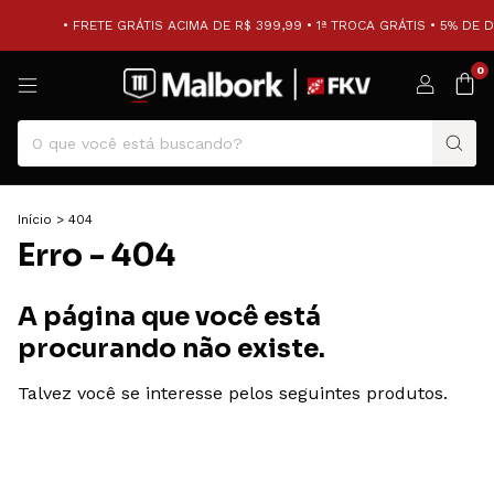
• FRETE GRÁTIS ACIMA DE R$ 399,99 • 1ª TROCA GRÁTIS • 5% DE 
0
Início
>
404
Erro - 404
A página que você está
procurando não existe.
Talvez você se interesse pelos seguintes produtos.