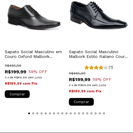
Sapato Social Masculino em
Sapato Social Masculino
Couro Oxford Malbork
Malbork Estilo Italiano Couro
Preto327P
Natural Preto 371P
R$485,99
(1)
R$199,99
59
% OFF
R$485,99
3
x
de
R$66,66
sem juros
R$199,99
59
% OFF
R$189,99
com
Pix
3
x
de
R$66,66
sem juros
R$189,99
com
Pix
Comprar
Comprar