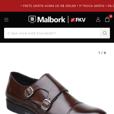
• FRETE GRÁTIS ACIMA DE R$ 399,99 • 1ª TROCA GRÁTIS • 5% 
0
1
/
6