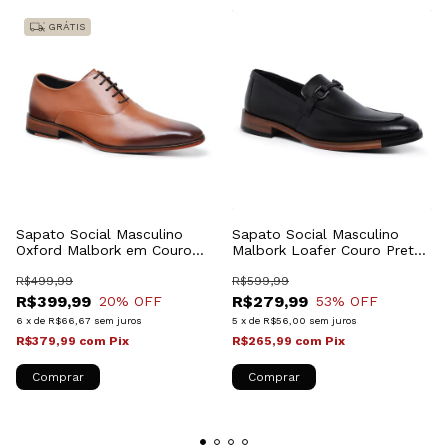
GRÁTIS
Sapato Social Masculino
Sapato Social Masculino
Oxford Malbork em Couro
Malbork Loafer Couro Preto
Caramelo Cadarço 066C
Sola Couro 60495P
R$499,99
R$599,99
R$399,99
R$279,99
20
% OFF
53
% OFF
6
x
de
R$66,67
sem juros
5
x
de
R$56,00
sem juros
R$379,99
com
Pix
R$265,99
com
Pix
Comprar
Comprar