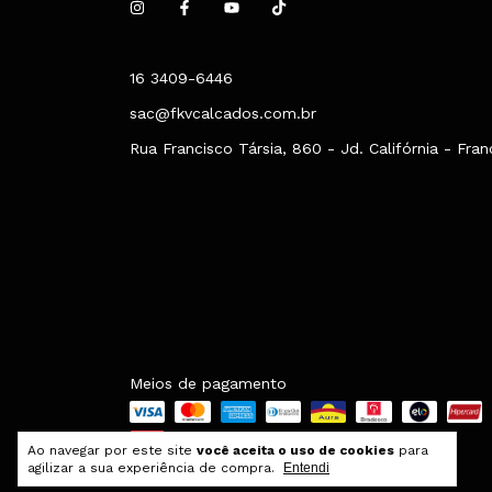
16 3409-6446
sac@fkvcalcados.com.br
Rua Francisco Társia, 860 - Jd. Califórnia - Fra
Meios de pagamento
Ao navegar por este site
você aceita o uso de cookies
para
agilizar a sua experiência de compra.
Entendi