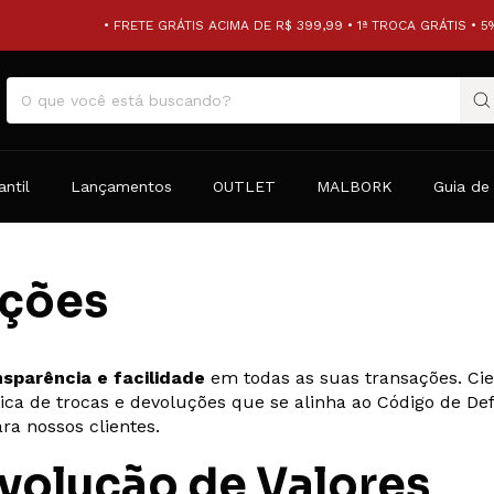
• FRETE GRÁTIS ACIMA DE R$ 399,99 • 1ª TROCA GRÁTIS • 5%
antil
Lançamentos
OUTLET
MALBORK
Guia de
uções
nsparência e facilidade
em todas as suas transações. Cie
ica de trocas e devoluções que se alinha ao Código de D
ra nossos clientes.
volução de Valores