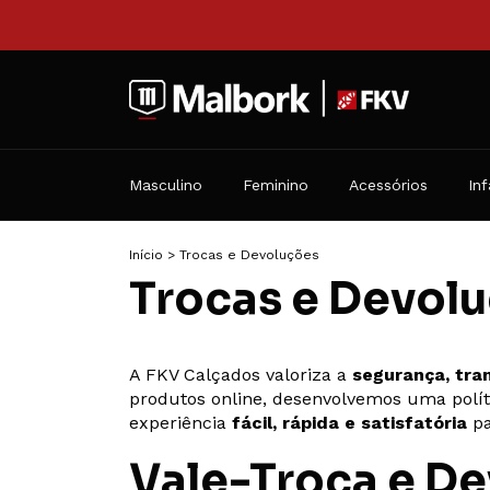
Masculino
Feminino
Acessórios
Inf
Início
>
Trocas e Devoluções
Trocas e Devol
A FKV Calçados valoriza a
segurança, tra
produtos online, desenvolvemos uma polít
experiência
fácil, rápida e satisfatória
pa
Vale-Troca e De