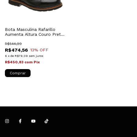
Bota Masculina Rafarillo
Aumenta Altura Couro Preto
Com Zíper 36002P
R$544,99
R$474,56
13
% OFF
6
x
de
R$79,09
sem juros
R$450,83
com
Pix
Comprar