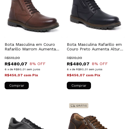
Bota Masculina em Couro
Bota Masculina Rafarillo em
Rafarillo Marrom Aumenta
Couro Preto Aumenta Altura
Altura 30062-02M
30062-01P
R$519,99
R$519,99
R$480,07
R$480,07
8
% OFF
8
% OFF
6
x
de
R$80,01
sem juros
6
x
de
R$80,01
sem juros
R$456,07
com
Pix
R$456,07
com
Pix
Comprar
Comprar
GRÁTIS