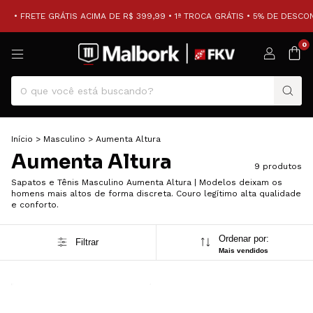
• FRETE GRÁTIS ACIMA DE R$ 399,99 • 1ª TROCA GRÁTIS • 5% DE DESCON
0
Início
>
Masculino
>
Aumenta Altura
Aumenta Altura
9 produtos
Sapatos e Tênis Masculino Aumenta Altura | Modelos deixam os
homens mais altos de forma discreta. Couro legítimo alta qualidade
e conforto.
Ordenar por:
Filtrar
Mais vendidos