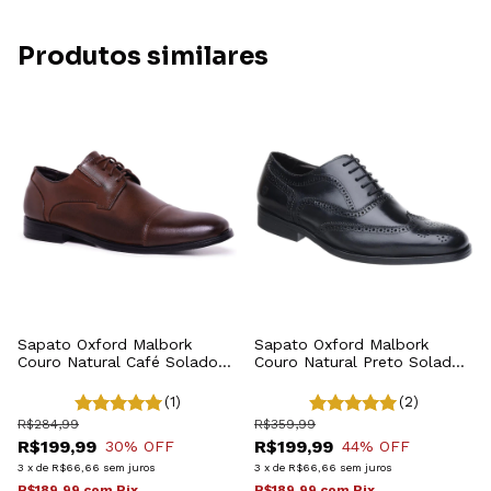
Produtos similares
Sapato Oxford Malbork
Sapato Oxford Malbork
Couro Natural Café Solado
Couro Natural Preto Solado
Comfort Borracha 60410M
Comfort Borracha 60409P
(1)
(2)
R$284,99
R$359,99
R$199,99
R$199,99
30
% OFF
44
% OFF
3
x
de
R$66,66
sem juros
3
x
de
R$66,66
sem juros
R$189,99
com
Pix
R$189,99
com
Pix