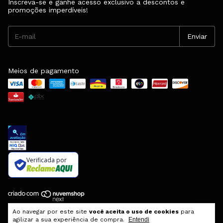
Inscreva-se e ganhe acesso exclusivo a descontos e
promoções imperdíveis!
Meios de pagamento
Verificada por
Copyright FKV Calçados - 16852091000123 - 2026. Todos os direitos
Ao navegar por este site
você aceita o uso de cookies
para
reservados.
agilizar a sua experiência de compra.
Entendi