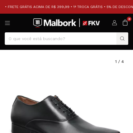
• FRETE GRÁTIS ACIMA DE R$ 399,99 • 1ª TROCA GRÁTIS • 5% DE DESCONT
0
1
/
4