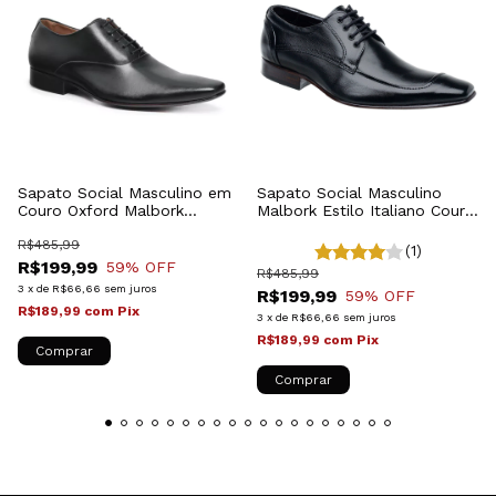
Sapato Social Masculino em
Sapato Social Masculino
Couro Oxford Malbork
Malbork Estilo Italiano Couro
Preto327P
Natural Preto 371P
R$485,99
(1)
R$199,99
59
% OFF
R$485,99
3
x
de
R$66,66
sem juros
R$199,99
59
% OFF
R$189,99
com
Pix
3
x
de
R$66,66
sem juros
R$189,99
com
Pix
Comprar
Comprar