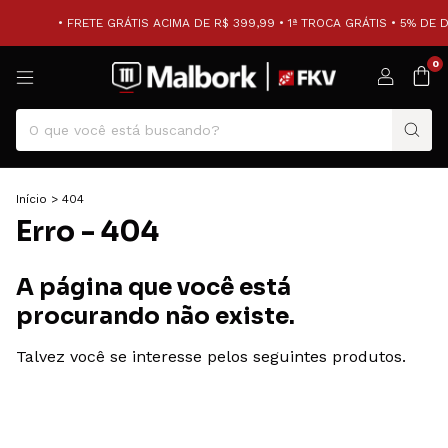
• FRETE GRÁTIS ACIMA DE R$ 399,99 • 1ª TROCA GRÁTIS • 5% DE 
0
Início
>
404
Erro - 404
A página que você está
procurando não existe.
Talvez você se interesse pelos seguintes produtos.