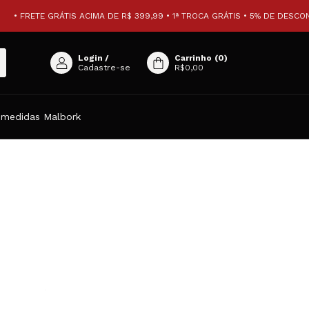
• FRETE GRÁTIS ACIMA DE R$ 399,99 • 1ª TROCA GRÁTIS • 5% DE DESCONT
Login
/
Carrinho
(
0
)
Cadastre-se
R$0,00
 medidas Malbork
GRÁTIS