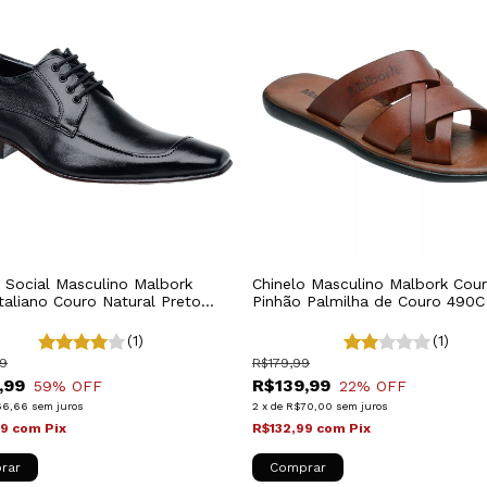
 Social Masculino Malbork
Chinelo Masculino Malbork Cou
Italiano Couro Natural Preto
Pinhão Palmilha de Couro 490C
(1)
(1)
9
R$179,99
,99
R$139,99
59
% OFF
22
% OFF
66,66
sem juros
2
x
de
R$70,00
sem juros
99
com
Pix
R$132,99
com
Pix
rar
Comprar