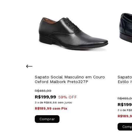
k Couro Cinza
Sapato Social Masculino em Couro
Sapato
Oxford Malbork Preto327P
Estilo 
371P
R$485,99
(3)
R$199,99
59
% OFF
R$485,9
3
x
de
R$66,66
sem juros
R$199
R$189,99
com
Pix
3
x
de
R$
R$189,
Comprar
Comp