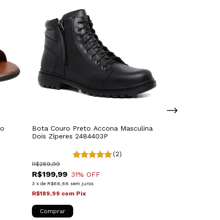
ro
Bota Couro Preto Accona Masculina
Sapato Masculi
Dois Zíperes 2484403P
Malbork em Co
066P
R$499,99
(2)
R$399,99
20
R$289,99
6
x
de
R$66,67
sem 
R$199,99
31
% OFF
R$379,99
com
P
3
x
de
R$66,66
sem juros
R$189,99
com
Pix
Comprar
Comprar