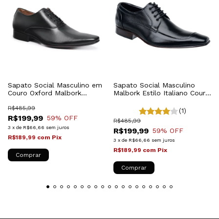
Sapato Social Masculino em
Sapato Social Masculino
Couro Oxford Malbork
Malbork Estilo Italiano Couro
Preto327P
Natural Preto 371P
R$485,99
(1)
R$199,99
59
% OFF
R$485,99
3
x
de
R$66,66
sem juros
R$199,99
59
% OFF
R$189,99
com
Pix
3
x
de
R$66,66
sem juros
R$189,99
com
Pix
Comprar
Comprar