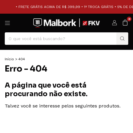
• FRETE GRÁTIS ACIMA DE R$ 399,99 • 1ª TROCA GRÁTIS • 5% DE 
0
Início
>
404
Erro - 404
A página que você está
procurando não existe.
Talvez você se interesse pelos seguintes produtos.