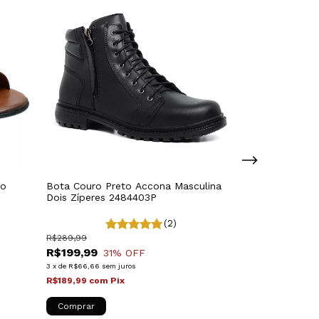
ro
Bota Couro Preto Accona Masculina
Sapato Masculi
Dois Zíperes 2484403P
Malbork em Co
066P
R$499,99
(2)
R$399,99
20
R$289,99
6
x
de
R$66,67
sem 
R$199,99
31
% OFF
R$379,99
com
P
3
x
de
R$66,66
sem juros
R$189,99
com
Pix
Comprar
Comprar