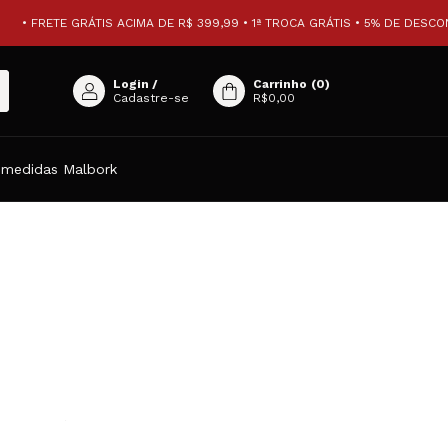
• FRETE GRÁTIS ACIMA DE R$ 399,99 • 1ª TROCA GRÁTIS • 5% DE DESCON
Login
/
Carrinho
(
0
)
Cadastre-se
R$0,00
 medidas Malbork
GRÁTIS