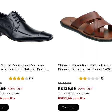
 Social Masculino Malbork
Chinelo Masculino Malbork Cou
Italiano Couro Natural Preto
Pinhão Palmilha de Couro 490C
(1)
(1)
9
R$179,99
,99
R$139,99
59
% OFF
22
% OFF
66,66
sem juros
2
x
de
R$70,00
sem juros
99
com
Pix
R$132,99
com
Pix
rar
Comprar