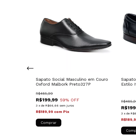
k Couro Cinza
Sapato Social Masculino em Couro
Sapato
Oxford Malbork Preto327P
Estilo 
371P
R$485,99
(3)
R$199,99
59
% OFF
R$485,9
3
x
de
R$66,66
sem juros
R$199
R$189,99
com
Pix
3
x
de
R$
R$189,
Comprar
Comp