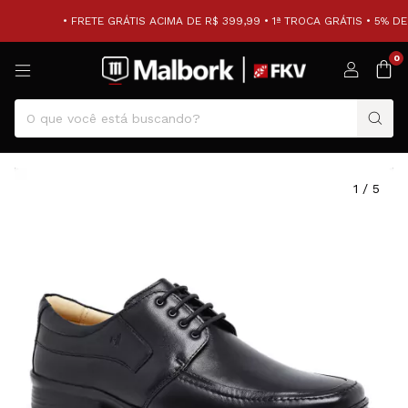
• FRETE GRÁTIS ACIMA DE R$ 399,99 • 1ª TROCA GRÁTIS • 5% DE
0
1
/
5