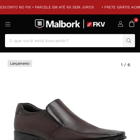
ESCONTO NO PIX • PARCELE EM ATÉ 6X SEM JUROS
• FRETE GRÁTIS ACIMA
0
Lançamento
1
/
6