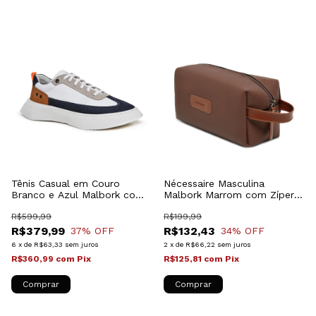
Tênis Casual em Couro
Nécessaire Masculina
Branco e Azul Malbork com
Malbork Marrom com Zíper
sola de Borracha
NC081M
R$599,99
R$199,99
R$379,99
R$132,43
37
% OFF
34
% OFF
6
x
de
R$63,33
sem juros
2
x
de
R$66,22
sem juros
R$360,99
com
Pix
R$125,81
com
Pix
Comprar
Comprar