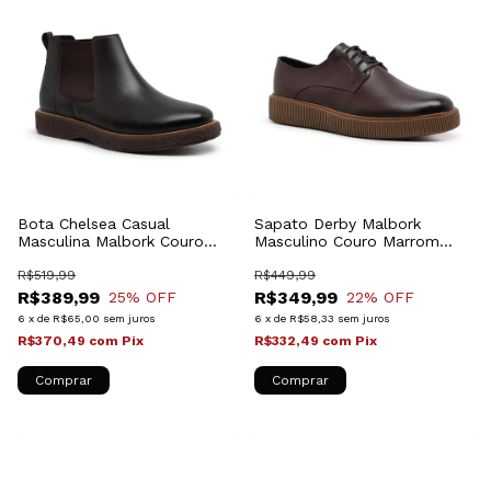
Bota Chelsea Casual
Sapato Derby Malbork
Masculina Malbork Couro
Masculino Couro Marrom
Marrom 1302_21
Sola de Borracha 2405_12
R$519,99
R$449,99
R$389,99
R$349,99
25
% OFF
22
% OFF
6
x
de
R$65,00
sem juros
6
x
de
R$58,33
sem juros
R$370,49
com
Pix
R$332,49
com
Pix
Comprar
Comprar