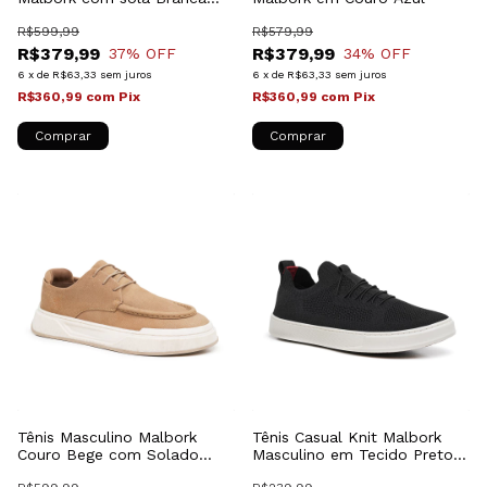
028502BG
R$599,99
R$579,99
R$379,99
R$379,99
37
% OFF
34
% OFF
6
x
de
R$63,33
sem juros
6
x
de
R$63,33
sem juros
R$360,99
com
Pix
R$360,99
com
Pix
Comprar
Comprar
Tênis Masculino Malbork
Tênis Casual Knit Malbork
Couro Bege com Solado
Masculino em Tecido Preto
Branco
Respirável