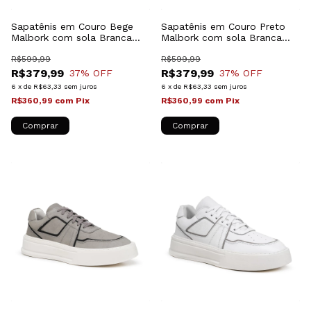
Sapatênis em Couro Bege
Sapatênis em Couro Preto
Malbork com sola Branca
Malbork com sola Branca
028501BG
030029P
R$599,99
R$599,99
R$379,99
R$379,99
37
% OFF
37
% OFF
6
x
de
R$63,33
sem juros
6
x
de
R$63,33
sem juros
R$360,99
com
Pix
R$360,99
com
Pix
Comprar
Comprar