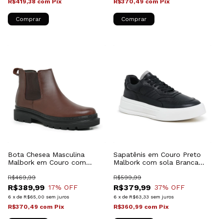
R$419,38
com
Pix
R$370,49
com
Pix
Comprar
Comprar
Bota Chesea Masculina
Sapatênis em Couro Preto
Malbork em Couro com
Malbork com sola Branca
Solado de Borracha 69700M
028500PB
R$469,99
R$599,99
R$389,99
R$379,99
17
% OFF
37
% OFF
6
x
de
R$65,00
sem juros
6
x
de
R$63,33
sem juros
R$370,49
com
Pix
R$360,99
com
Pix