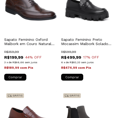
Sapato Feminino Oxford
Sapato Feminino Preto
Malbork em Couro Natural
Mocassim Malbork Solado
Café Solado Comfort
Tratorado 4018FP
60409FM
R$359,99
R$599,99
R$199,99
R$499,99
44
% OFF
17
% OFF
3
x
de
R$66,66
sem juros
6
x
de
R$83,33
sem juros
R$189,99
com
Pix
R$474,99
com
Pix
Comprar
Comprar
GRÁTIS
GRÁTIS