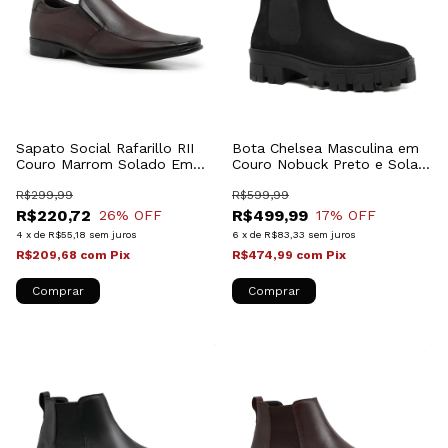
Sapato Social Rafarillo RII
Bota Chelsea Masculina em
Couro Marrom Solado Em
Couro Nobuck Preto e Sola
Borracha 34062_102
Tratorada 24788
R$299,99
R$599,99
R$220,72
R$499,99
26
% OFF
17
% OFF
4
x
de
R$55,18
sem juros
6
x
de
R$83,33
sem juros
R$209,68
com
Pix
R$474,99
com
Pix
Comprar
Comprar