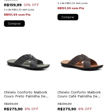
3
x
de
R$53,33
sem juros
R$159,99
33
% OFF
R$151,99
com
Pix
3
x
de
R$53,33
sem juros
R$151,99
com
Pix
Comprar
Comprar
Chinelo Conforto Malbork
Chinelo Conforto Malbork
Couro Preto Palmilha De
Couro Café Palmilha De
Couro 48103P
Couro 48103M
R$299,99
R$299,99
R$275,90
R$275,90
8
% OFF
8
% OFF