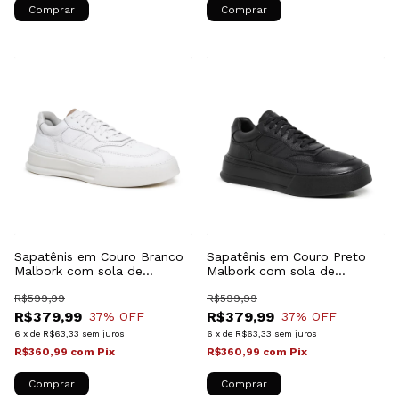
Comprar
Comprar
Sapatênis em Couro Branco
Sapatênis em Couro Preto
Malbork com sola de
Malbork com sola de
Borracha 028500BC
Borracha 028500P
R$599,99
R$599,99
R$379,99
R$379,99
37
% OFF
37
% OFF
6
x
de
R$63,33
sem juros
6
x
de
R$63,33
sem juros
R$360,99
com
Pix
R$360,99
com
Pix
Comprar
Comprar