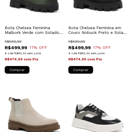
Bota Chelsea Feminina
Bota Chelsea Feminina em
Malbork Verde com Solado
Couro Nobuck Preto e Sola
Tratorado 24788FNV
Tratorada 24788FNP
R$599,99
R$599,99
R$499,99
R$499,99
17
% OFF
17
% OFF
6
x
de
R$83,33
sem juros
6
x
de
R$83,33
sem juros
R$474,99
com
Pix
R$474,99
com
Pix
Comprar
Comprar