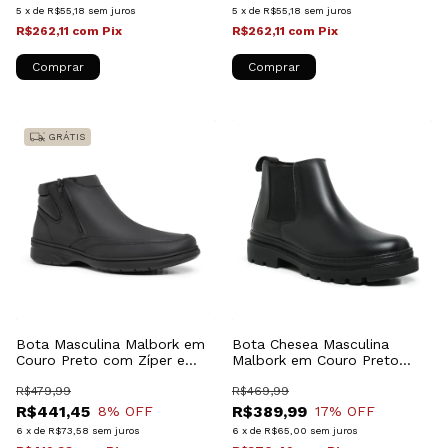
5
x
de
R$55,18
sem juros
5
x
de
R$55,18
sem juros
R$262,11
com
Pix
R$262,11
com
Pix
Comprar
Comprar
GRÁTIS
Bota Masculina Malbork em
Bota Chesea Masculina
Couro Preto com Zíper e
Malbork em Couro Preto
Solado Antiderrapante
com Solado de Borracha
L44728BP
R$479,99
69700P
R$469,99
R$441,45
R$389,99
8
% OFF
17
% OFF
6
x
de
R$73,58
sem juros
6
x
de
R$65,00
sem juros