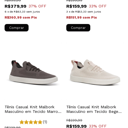
R$599,99
R$239,99
R$379,99
R$159,99
37
% OFF
33
% OFF
6
x
de
R$63,33
sem juros
3
x
de
R$53,33
sem juros
R$360,99
com
Pix
R$151,99
com
Pix
Comprar
Comprar
Tênis Casual Knit Malbork
Tênis Casual Knit Malbork
Masculino em Tecido Marrom
Masculino em Tecido Bege
Respirável
Respirável
R$239,99
(1)
R$159,99
33
% OFF
R$239,99