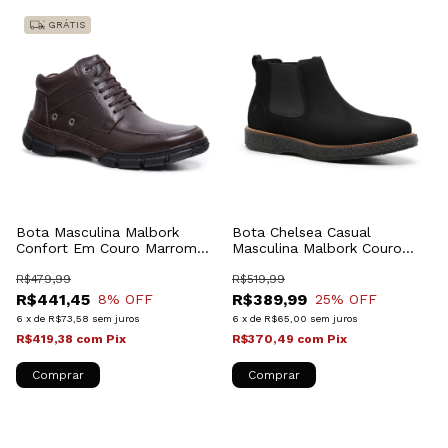
GRÁTIS
Bota Masculina Malbork
Bota Chelsea Casual
Confort Em Couro Marrom
Masculina Malbork Couro
L43807B_M
Preto 1302_05
R$479,99
R$519,99
R$441,45
R$389,99
8
% OFF
25
% OFF
6
x
de
R$73,58
sem juros
6
x
de
R$65,00
sem juros
R$419,38
com
Pix
R$370,49
com
Pix
Comprar
Comprar