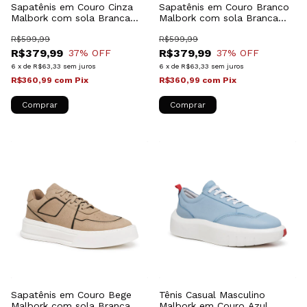
Sapatênis em Couro Cinza
Sapatênis em Couro Branco
Malbork com sola Branca
Malbork com sola Branca
028502CZ
028502BC
R$599,99
R$599,99
R$379,99
R$379,99
37
% OFF
37
% OFF
6
x
de
R$63,33
sem juros
6
x
de
R$63,33
sem juros
R$360,99
com
Pix
R$360,99
com
Pix
Comprar
Comprar
Sapatênis em Couro Bege
Tênis Casual Masculino
Malbork com sola Branca
Malbork em Couro Azul