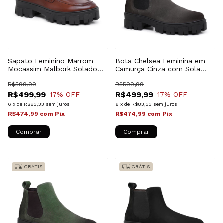
Sapato Feminino Marrom
Bota Chelsea Feminina em
Mocassim Malbork Solado
Camurça Cinza com Sola
Tratorado 4018FM
Tratorada Malbork
R$599,99
24788FNCZ
R$599,99
R$499,99
R$499,99
17
% OFF
17
% OFF
6
x
de
R$83,33
sem juros
6
x
de
R$83,33
sem juros
R$474,99
com
Pix
R$474,99
com
Pix
Comprar
Comprar
GRÁTIS
GRÁTIS