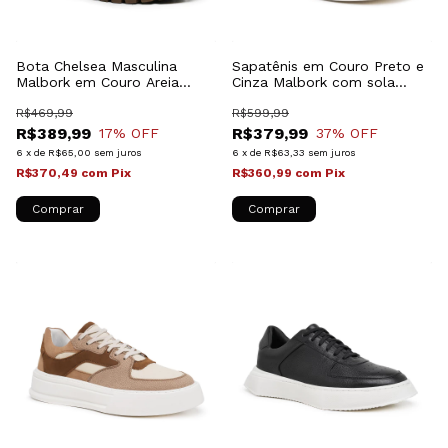
Bota Chelsea Masculina
Sapatênis em Couro Preto e
Malbork em Couro Areia
Cinza Malbork com sola
Solado Borracha 69700A
Branca 028501P
R$469,99
R$599,99
R$389,99
R$379,99
17
% OFF
37
% OFF
6
x
de
R$65,00
sem juros
6
x
de
R$63,33
sem juros
R$370,49
com
Pix
R$360,99
com
Pix
Comprar
Comprar