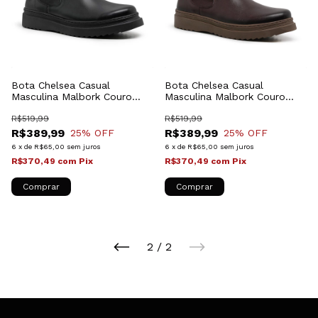
Bota Chelsea Casual
Bota Chelsea Casual
Masculina Malbork Couro
Masculina Malbork Couro
Preto 2505_00
Mogno 2505_21M
R$519,99
R$519,99
R$389,99
R$389,99
25
% OFF
25
% OFF
6
x
de
R$65,00
sem juros
6
x
de
R$65,00
sem juros
R$370,49
com
Pix
R$370,49
com
Pix
Comprar
Comprar
2
/
2