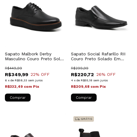
Sapato Malbork Derby
Sapato Social Rafarillo RII
Masculino Couro Preto Sola
Couro Preto Solado Em
de Borracha 2405_20
Borracha 34062_100
R$449,99
R$299,99
R$349,99
R$220,72
22
% OFF
26
% OFF
6
x
de
R$58,33
sem juros
4
x
de
R$55,18
sem juros
R$332,49
com
Pix
R$209,68
com
Pix
Comprar
Comprar
GRÁTIS