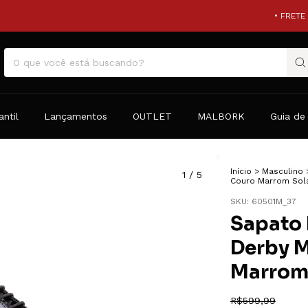
• FRETE GRÁTIS
antil
Lançamentos
OUTLET
MALBORK
Guia de
Início
>
Masculino
1
/
5
Couro Marrom Sol
SKU:
60501M_37
Sapato 
Derby 
Marrom
R$599,99