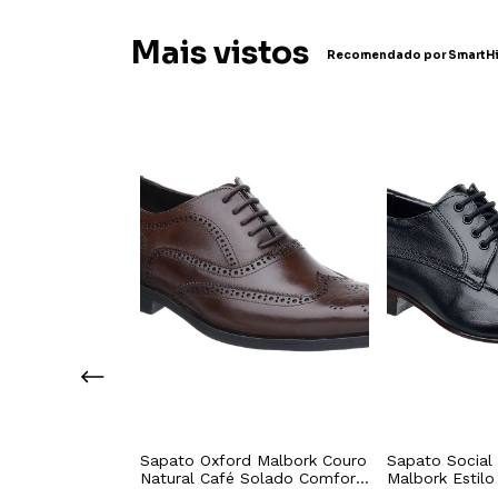
Mais vistos
Recomendado por SmartHi
reto Accona
Sapato Oxford Malbork Couro
Sapato Social
s Zíperes
Natural Café Solado Comfort
Malbork Estilo
Borracha 60409M
Natural Preto 