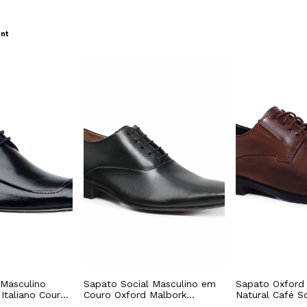
nt
 Masculino
Sapato Social Masculino em
Sapato Oxford
 Italiano Couro
Couro Oxford Malbork
Natural Café S
371P
Preto327P
Borracha 6041