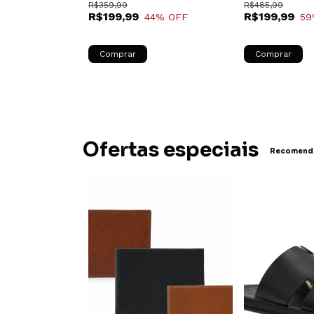
R$359,99
R$485,99
R$199,99
R$199,99
% OFF
44
% OFF
59
Comprar
Comprar
Ofertas especiais
Recomenda