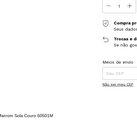
Compra pr
Seus dados
Trocas e 
Se não gos
Entregas para o CE
Meios de envio
Não sei meu CEP
 Marrom Sola Couro 60501M