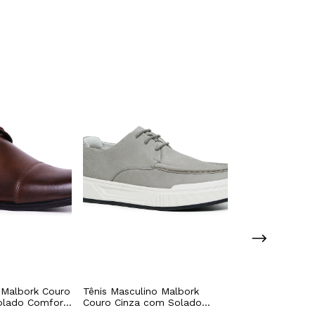
 Malbork Couro
Tênis Masculino Malbork
Sapato Masculi
olado Comfort
Couro Cinza com Solado
Oxford Malbork
0M
Branco
Preto com Cad