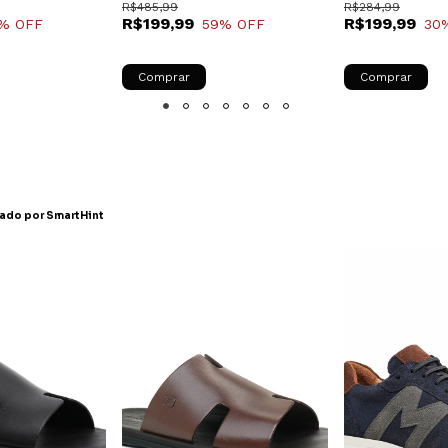
R$485,99
R$284,99
R$199,99
R$199,99
% OFF
59
% OFF
30
Comprar
Comprar
do por SmartHint