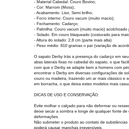
- Material Cabedal: Couro Bovino;
- Cor: Marrom (Moss);
- Acabamento: Liso, Semi brilho;
- Forro interno: Couro vacum (muito macio);
- Fechamento: Cadarço;
- Palmilha: Couro vacum (muito macio) acolchoado 
- Solado: Em couro blaqueado (costurado para maior
- Altura do solado: 2,8 cm (parte mais alta)
- Peso médio: 810 gramas o par (variação de acor
O sapato Derby trás a presença do cadarço em se
abas laterais fixas no cabedal do sapato, o que facili
com que o Derby se adapte bem a homens com pés 
encontrar o Derby em diversas configurações de so
couro ou madeira, trazendo um ar mais clássico e 
em borracha, o que deixa estes modelos mais casu
DICAS DE USO E CONSERVAÇÃO:
Evite molhar o calçado para não deformar ou resse
deixe secar a sombra e longe de qualquer fonte de 
deformações.
Não submeter o produto ao contato de substâncias 
poderá causar manchas irreversíveis.