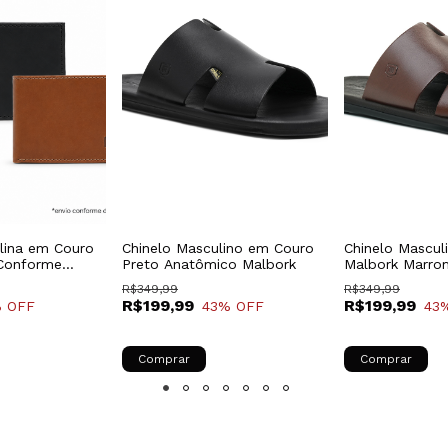
ulina em Couro
Chinelo Masculino em Couro
Chinelo Mascul
 Conforme
Preto Anatômico Malbork
Malbork Marro
e
Confortável Ca
R$349,99
R$349,99
R$199,99
R$199,99
 OFF
43
% OFF
43
Comprar
Comprar