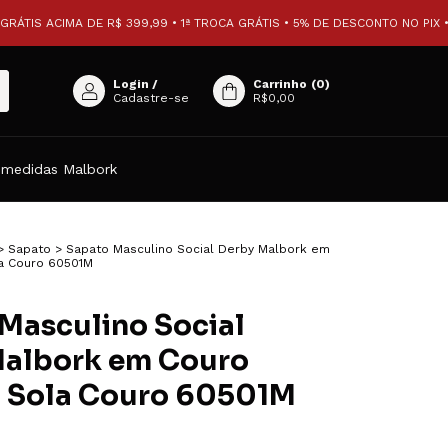
 ACIMA DE R$ 399,99 • 1ª TROCA GRÁTIS • 5% DE DESCONTO NO PIX • PARC
Login
/
Carrinho
(
0
)
Cadastre-se
R$0,00
 medidas Malbork
>
Sapato
>
Sapato Masculino Social Derby Malbork em
a Couro 60501M
Masculino Social
Malbork em Couro
 Sola Couro 60501M