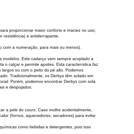
para proporcionar maior conforto e maciez no uso;
 resistência) e antiderrapante;
do com a numeração, para mais ou menos).
us modelos. Este cadarço vem sempre acoplado a
ta o calçar e permite ajustes. Esta característica faz
largos ou com o peito do pé alto. Podemos
lado. Tradicionalmente, os Derbys têm solado em
social. Porém, podemos encontrar Derbys com sola
ais e despojados.
car a pele do couro. Caso molhe acidentalmente,
calor (fornos, aquecedores, secadores) para evitar
químicas como bebidas e detergentes, pois isso