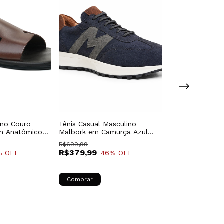
ino Couro
Tênis Casual Masculino
Tênis Masculino
m Anatômico
Malbork em Camurça Azul
Couro Preto Ca
sual 007151M
com Amortecedor
Amortecedor M
R$699,99
R$379,99
R$699,99
% OFF
46
% OFF
Comprar
Comprar