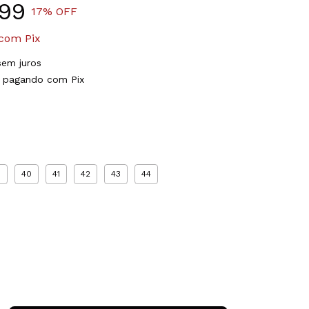
99
17
% OFF
com
Pix
sem juros
pagando com Pix
9
40
41
42
43
44