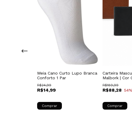
no Couro Branco
Meia Cano Curto Lupo Branca
Carteira Masc
rk com
Conforto 1 Par
Malbork | Cor
to MA05BC
Disponibilidad
R$24,99
R$189,99
R$14,99
R$88,28
54
%
Comprar
Comprar