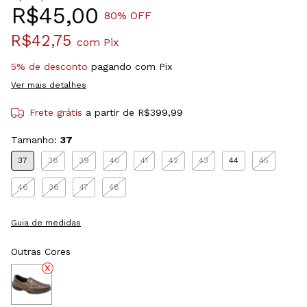
R$45,00
80
% OFF
R$42,75
com
Pix
5% de desconto
pagando com Pix
Ver mais detalhes
Frete grátis
a partir de
R$399,99
Tamanho:
37
37
38
39
40
41
42
43
44
45
46
36
47
48
Guia de medidas
Outras Cores