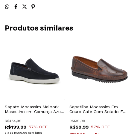
Produtos similares
Sapato Mocassim Malbork
Sapatilha Mocassim Em
Masculino em Camurça Azul
Couro Café Com Solado Em
Marinho 3000
Borracha 1007M
R$464,99
R$139,99
R$199,99
R$59,99
57
% OFF
57
% OFF
3
x
de
R$66,66
sem juros