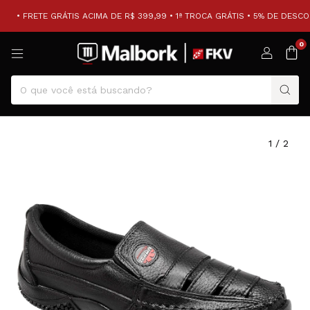
• FRETE GRÁTIS ACIMA DE R$ 399,99 • 1ª TROCA GRÁTIS • 5% DE DESCON
0
1
/
2