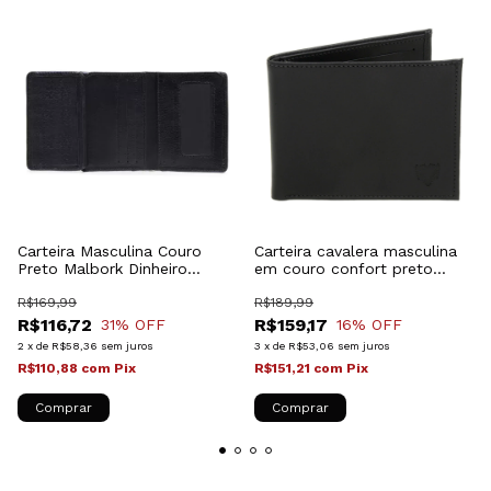
Carteira Masculina Couro
Carteira cavalera masculina
Preto Malbork Dinheiro
em couro confort preto
Cartão CA-170P
16210002P
R$169,99
R$189,99
R$116,72
R$159,17
31
% OFF
16
% OFF
2
x
de
R$58,36
sem juros
3
x
de
R$53,06
sem juros
R$110,88
com
Pix
R$151,21
com
Pix
Comprar
Comprar