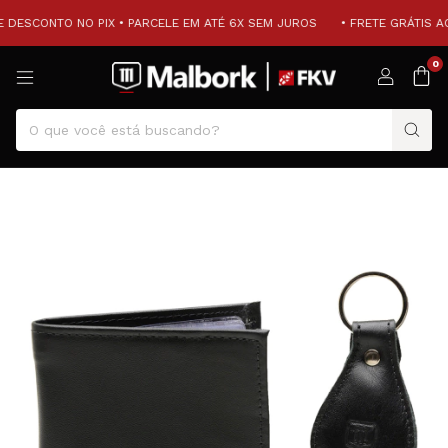
 DESCONTO NO PIX • PARCELE EM ATÉ 6X SEM JUROS
• FRETE GRÁTIS ACI
0