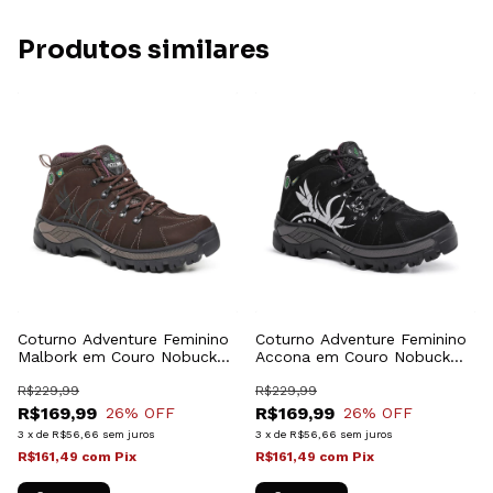
Produtos similares
Coturno Adventure Feminino
Coturno Adventure Feminino
Malbork em Couro Nobuck
Accona em Couro Nobuck
Marrom 10000M
Preto 10000P
R$229,99
R$229,99
R$169,99
R$169,99
26
% OFF
26
% OFF
3
x
de
R$56,66
sem juros
3
x
de
R$56,66
sem juros
R$161,49
com
Pix
R$161,49
com
Pix