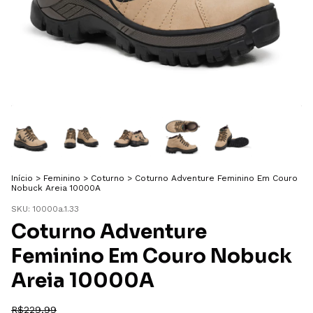
Início
>
Feminino
>
Coturno
>
Coturno Adventure Feminino Em Couro
Nobuck Areia 10000A
SKU:
10000a.1.33
Coturno Adventure
Feminino Em Couro Nobuck
Areia 10000A
R$229,99