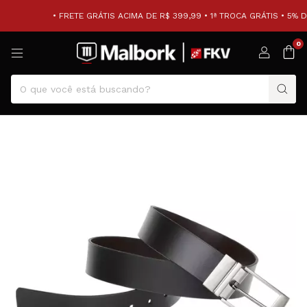
• FRETE GRÁTIS ACIMA DE R$ 399,99 • 1ª TROCA GRÁTIS • 5% D
0