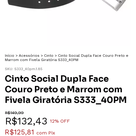
Início
>
Acessórios
>
Cinto
>
Cinto Social Dupla Face Couro Preto e
Marrom com Fivela Giratória S333_40PM
SKU:
S333_40pm.1.85
Cinto Social Dupla Face
Couro Preto e Marrom com
Fivela Giratória S333_40PM
R$149,99
R$132,43
12
% OFF
R$125,81
com
Pix