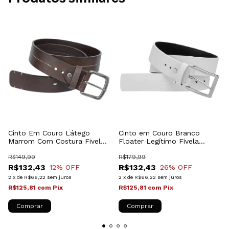
Cinto Em Couro Látego
Cinto em Couro Branco
Marrom Com Costura Fivela
Floater Legítimo Fivela
Em Níquel Envelhecido
Brilhante 8486_40P
705_40M
R$149,99
R$179,99
R$132,43
R$132,43
12
% OFF
26
% OFF
2
x
de
R$66,22
sem juros
2
x
de
R$66,22
sem juros
R$125,81
com
Pix
R$125,81
com
Pix
Comprar
Comprar