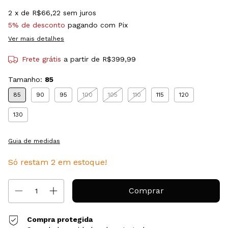
2
x de
R$66,22
sem juros
5% de desconto
pagando com Pix
Ver mais detalhes
Frete grátis
a partir de
R$399,99
Tamanho:
85
85
90
95
100
105
110
115
120
130
Guia de medidas
Só restam
2
em estoque!
Compra protegida