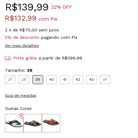
R$139,99
22
% OFF
R$132,99
com
Pix
2
x de
R$70,00
sem juros
5% de desconto
pagando com Pix
Ver mais detalhes
Frete grátis
a partir de
R$399,99
Tamanho:
39
37
38
39
40
41
42
43
44
Guia de medidas
Outras Cores