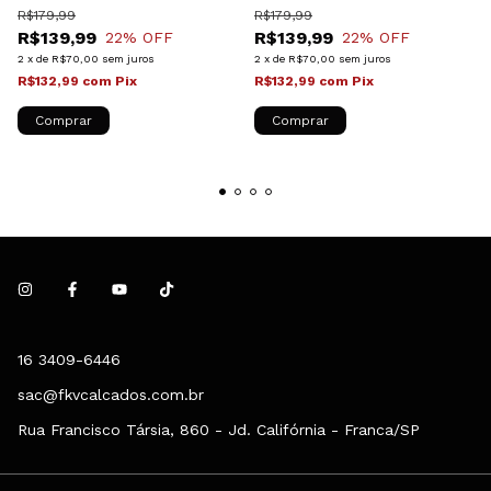
R$179,99
R$179,99
R$139,99
R$139,99
22
% OFF
22
% OFF
2
x
de
R$70,00
sem juros
2
x
de
R$70,00
sem juros
R$132,99
com
Pix
R$132,99
com
Pix
Comprar
Comprar
16 3409-6446
sac@fkvcalcados.com.br
Rua Francisco Társia, 860 - Jd. Califórnia - Franca/SP