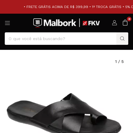
• FRETE GRÁTIS ACIMA DE R$ 399,99 • 1ª TROCA GRÁTIS • 5% 
0
1
/
5