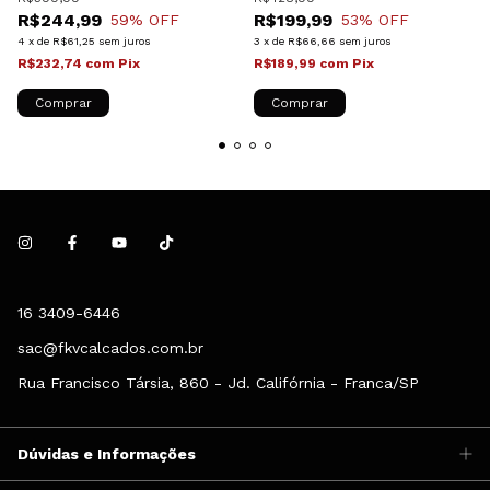
R$244,99
R$199,99
59
% OFF
53
% OFF
4
x
de
R$61,25
sem juros
3
x
de
R$66,66
sem juros
R$232,74
com
Pix
R$189,99
com
Pix
Comprar
Comprar
16 3409-6446
sac@fkvcalcados.com.br
Rua Francisco Társia, 860 - Jd. Califórnia - Franca/SP
Dúvidas e Informações