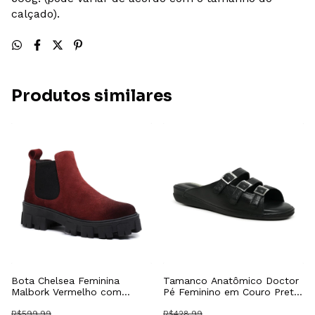
calçado).
Produtos similares
Bota Chelsea Feminina
Tamanco Anatômico Doctor
Malbork Vermelho com
Pé Feminino em Couro Preto
Solado Tratorado 24788FVM
38100P
R$599,99
R$428,99