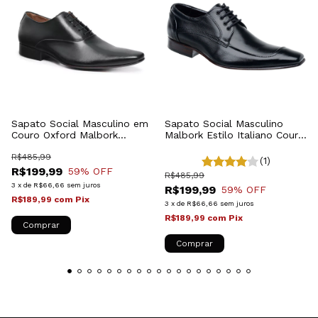
Sapato Social Masculino em
Sapato Social Masculino
Couro Oxford Malbork
Malbork Estilo Italiano Couro
Preto327P
Natural Preto 371P
R$485,99
(1)
R$199,99
59
% OFF
R$485,99
3
x
de
R$66,66
sem juros
R$199,99
59
% OFF
R$189,99
com
Pix
3
x
de
R$66,66
sem juros
R$189,99
com
Pix
Comprar
Comprar