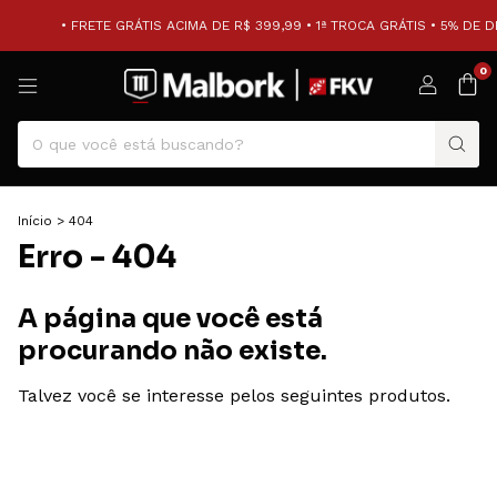
• FRETE GRÁTIS ACIMA DE R$ 399,99 • 1ª TROCA GRÁTIS • 5% DE 
0
Início
>
404
Erro - 404
A página que você está
procurando não existe.
Talvez você se interesse pelos seguintes produtos.