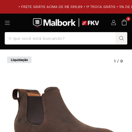
• FRETE GRÁTIS ACIMA DE R$ 399,99 • 1ª TROCA GRÁTIS • 5% DE 
0
Liquidação
1
/
9