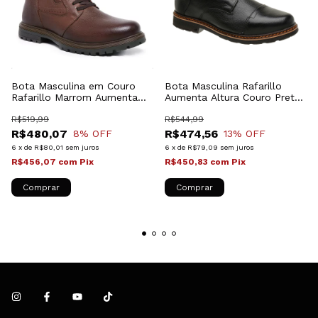
Bota Masculina em Couro
Bota Masculina Rafarillo
Rafarillo Marrom Aumenta
Aumenta Altura Couro Preto
Altura 30062-02M
Com Zíper 36002P
R$519,99
R$544,99
R$480,07
R$474,56
8
% OFF
13
% OFF
6
x
de
R$80,01
sem juros
6
x
de
R$79,09
sem juros
R$456,07
com
Pix
R$450,83
com
Pix
Comprar
Comprar